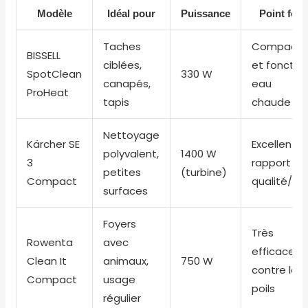
Modèle
Idéal pour
Puissance
Point fort
Taches
Compact
BISSELL
ciblées,
et fonctio
SpotClean
330 W
canapés,
eau
ProHeat
tapis
chaude
Nettoyage
Kärcher SE
Excellent
polyvalent,
1400 W
3
rapport
petites
(turbine)
Compact
qualité/pri
surfaces
Foyers
Très
Rowenta
avec
efficace
Clean It
animaux,
750 W
contre les
Compact
usage
poils
régulier