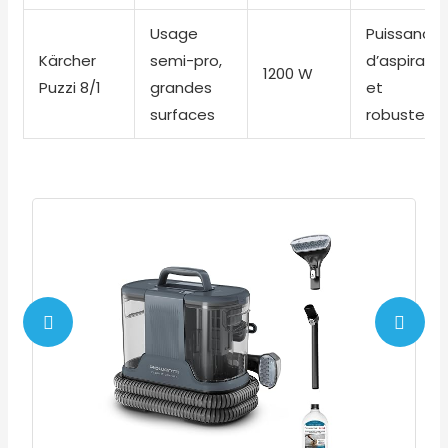
Usage
Puissance
Kärcher
semi-pro,
d’aspiratio
1200 W
Puzzi 8/1
grandes
et
surfaces
robustess