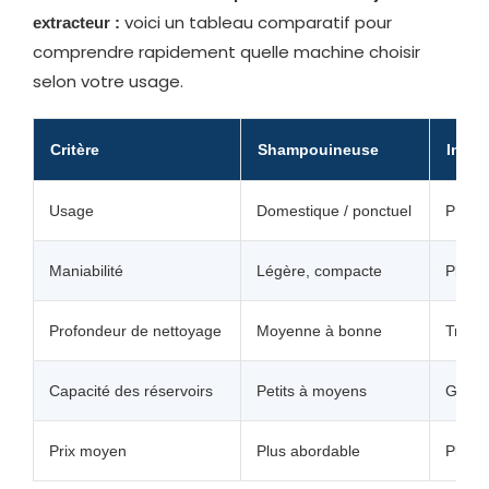
voici un tableau comparatif pour
extracteur :
comprendre rapidement quelle machine choisir
selon votre usage.
Critère
Shampouineuse
Injec
Usage
Domestique / ponctuel
Profes
Maniabilité
Légère, compacte
Plus l
Profondeur de nettoyage
Moyenne à bonne
Très 
Capacité des réservoirs
Petits à moyens
Grand
Prix moyen
Plus abordable
Plus c