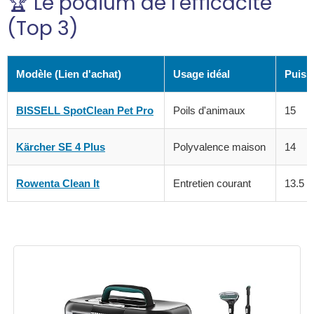
🏆 Le podium de l'efficacité
(Top 3)
Modèle (Lien d'achat)
Usage idéal
Puiss
BISSELL SpotClean Pet Pro
Poils d'animaux
15
Kärcher SE 4 Plus
Polyvalence maison
14
Rowenta Clean It
Entretien courant
13.5