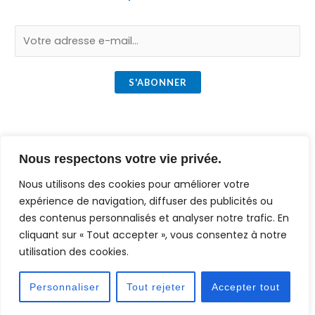
E
m
a
S'ABONNER
i
l
*
Copyright © 2026 injection-extraction. Powered by [
ze-
Nous respectons votre vie privée.
webd
].
Nous utilisons des cookies pour améliorer votre
expérience de navigation, diffuser des publicités ou
des contenus personnalisés et analyser notre trafic. En
cliquant sur « Tout accepter », vous consentez à notre
utilisation des cookies.
Personnaliser
Tout rejeter
Accepter tout