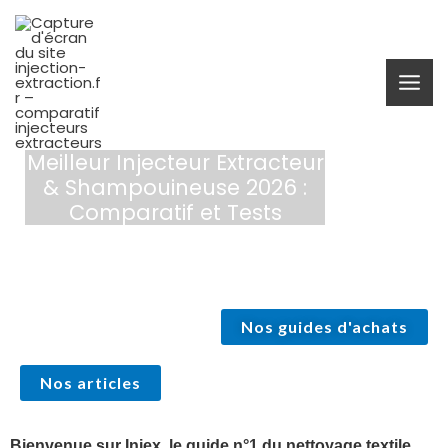
Aller
au
contenu
Meilleur Injecteur Extracteur
& Shampouineuse 2026 :
Comparatif et Tests
Nos guides d'achats
Nos articles
Bienvenue sur Injex, le guide n°1 du nettoyage textile.