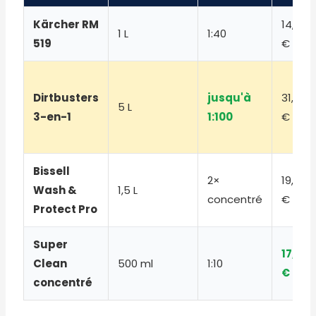
Kärcher RM
14,90
1 L
1:40
519
€
Dirtbusters
jusqu'à
31,99
5 L
3-en-1
1:100
€
Bissell
2×
19,99
Wash &
1,5 L
concentré
€
Protect Pro
Super
17,51
Clean
500 ml
1:10
€
concentré