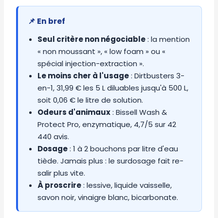
📌 En bref
Seul critère non négociable
: la mention
« non moussant », « low foam » ou «
spécial injection-extraction ».
Le moins cher à l'usage
: Dirtbusters 3-
en-1, 31,99 € les 5 L diluables jusqu'à 500 L,
soit 0,06 € le litre de solution.
Odeurs d'animaux
: Bissell Wash &
Protect Pro, enzymatique, 4,7/5 sur 42
440 avis.
Dosage
: 1 à 2 bouchons par litre d'eau
tiède. Jamais plus : le surdosage fait re-
salir plus vite.
À proscrire
: lessive, liquide vaisselle,
savon noir, vinaigre blanc, bicarbonate.