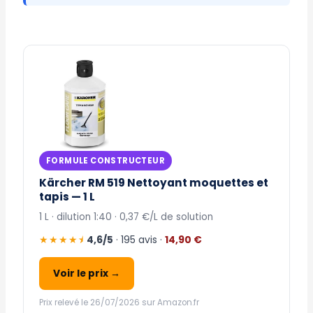
FORMULE CONSTRUCTEUR
Kärcher RM 519 Nettoyant moquettes et
tapis — 1 L
1 L · dilution 1:40 · 0,37 €/L de solution
★★★★⯨
4,6/5
· 195 avis ·
14,90 €
Voir le prix →
Prix relevé le 26/07/2026 sur Amazon.fr