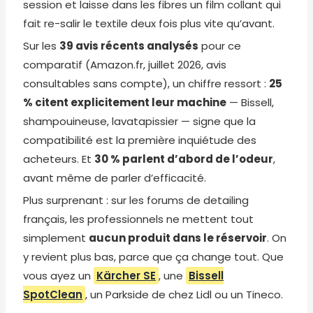
session et laisse dans les fibres un film collant qui
fait re-salir le textile deux fois plus vite qu’avant.
Sur les
39 avis récents analysés
pour ce
comparatif (Amazon.fr, juillet 2026, avis
consultables sans compte), un chiffre ressort :
25
% citent explicitement leur machine
— Bissell,
shampouineuse, lavatapissier — signe que la
compatibilité est la première inquiétude des
acheteurs. Et
30 % parlent d’abord de l’odeur
,
avant même de parler d’efficacité.
Plus surprenant : sur les forums de detailing
français, les professionnels ne mettent tout
simplement
aucun produit dans le réservoir
. On
y revient plus bas, parce que ça change tout. Que
vous ayez un
Kärcher SE
, une
Bissell
SpotClean
, un Parkside de chez Lidl ou un Tineco.