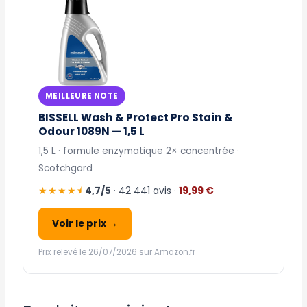
MEILLEURE NOTE
BISSELL Wash & Protect Pro Stain &
Odour 1089N — 1,5 L
1,5 L · formule enzymatique 2× concentrée ·
Scotchgard
★★★★⯨
4,7/5
· 42 441 avis ·
19,99 €
Voir le prix →
Prix relevé le 26/07/2026 sur Amazon.fr