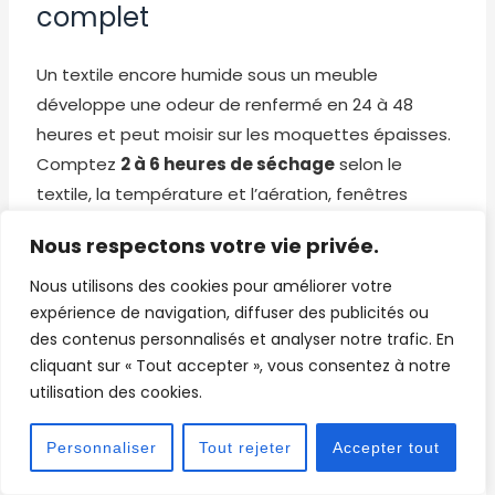
complet
Un textile encore humide sous un meuble
développe une odeur de renfermé en 24 à 48
heures et peut moisir sur les moquettes épaisses.
Comptez
2 à 6 heures de séchage
selon le
textile, la température et l’aération, fenêtres
ouvertes.
Nous respectons votre vie privée.
Quel dosage pour un
Nous utilisons des cookies pour améliorer votre
expérience de navigation, diffuser des publicités ou
produit d’injecteur
des contenus personnalisés et analyser notre trafic. En
extracteur ?
cliquant sur « Tout accepter », vous consentez à notre
utilisation des cookies.
Le dosage correct est de 1 bouchon par litre d’eau
Personnaliser
Tout rejeter
Accepter tout
tiède en entretien courant, 2 à 3 bouchons sur
moquette très encrassée, et 0,5 bouchon sur