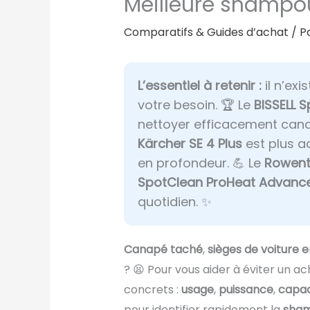
Meilleure shampou
Comparatifs & Guides d’achat
/ P
L’essentiel à retenir :
il n’ex
votre besoin. 🏆 Le
BISSELL 
nettoyer efficacement canapé
Kärcher SE 4 Plus
est plus a
en profondeur. 💪 Le
Rowent
SpotClean ProHeat Advanc
quotidien. ✨
Canapé taché
,
sièges de voiture 
? 😫 Pour vous aider à éviter un a
concrets :
usage
,
puissance
,
capac
pour identifier rapidement la
sham