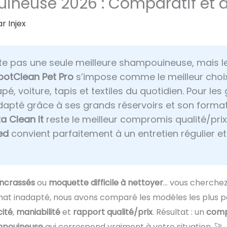
ineuse 2026 : Comparatif et a
ar
Injex
iste pas une seule meilleure shampouineuse, mais l
SpotClean Pet Pro
s’impose comme le meilleur choix
, voiture, tapis et textiles du quotidien. Pour les
dapté grâce à ses grands réservoirs et son forma
a Clean It
reste le meilleur compromis qualité/prix
ed
convient parfaitement à un entretien régulier e
encrassés
ou
moquette difficile à nettoyer
… vous cherchez
chat inadapté, nous avons comparé les modèles les plus p
ité
,
maniabilité
et
rapport qualité/prix
. Résultat : un
compa
pouineuse
qui correspond vraiment à votre situation. 🚀