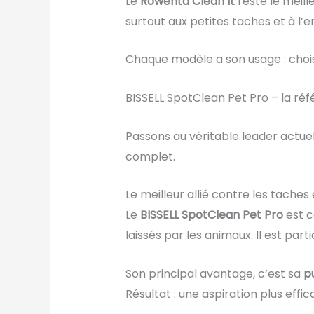
Le
Rowenta Clean It
reste le meill
surtout aux petites taches et à l’e
Chaque modèle a son usage : chois
BISSELL SpotClean Pet Pro – la ré
Passons au véritable leader actue
complet.
Le meilleur allié contre les taches 
Le
BISSELL SpotClean Pet Pro
est c
laissés par les animaux. Il est par
Son principal avantage, c’est sa
p
Résultat : une aspiration plus eff