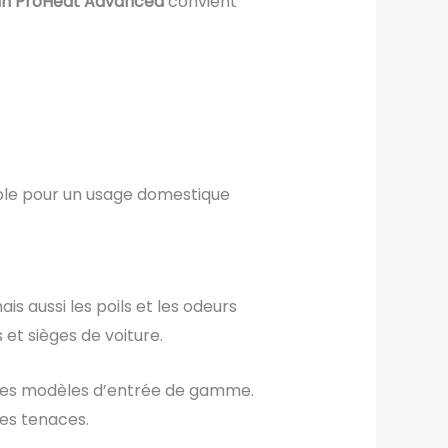
an ProHeat Advanced
convient
able pour un usage domestique
s aussi les poils et les odeurs
 et sièges de voiture.
e des modèles d’entrée de gamme.
res tenaces.