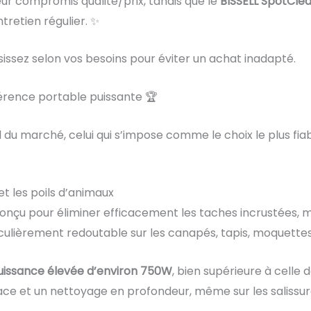
eur compromis qualité/prix, tandis que le
BISSELL SpotCle
ntretien régulier. ✨
issez selon vos besoins pour éviter un achat inadapté.
férence portable puissante 🏆
l du marché, celui qui s’impose comme le choix le plus fi
et les poils d’animaux
onçu pour éliminer efficacement les taches incrustées, mai
ticulièrement redoutable sur les canapés, tapis, moquettes
uissance élevée d’environ 750W
, bien supérieure à cell
icace et un nettoyage en profondeur, même sur les salissu